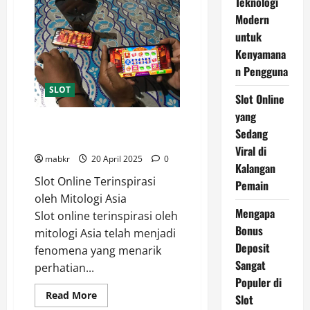
Teknologi
Efektif
Mengelola
Modern
Bankroll
Slot
untuk
Online
Kenyamana
n Pengguna
SLOT
Slot Online
yang
Slot Online Bertema
Sedang
Kebudayaan Populer di Asia
Viral di
mabkr
20 April 2025
0
Kalangan
Slot Online Terinspirasi
Pemain
oleh Mitologi Asia
Mengapa
Slot online terinspirasi oleh
Bonus
mitologi Asia telah menjadi
Deposit
fenomena yang menarik
Sangat
perhatian...
Populer di
Read
Read More
Slot
more