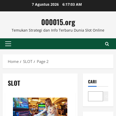
Skip
7 Agustus 2026
6:17:03 AM
to
content
000015.org
Temukan Strategi dan Info Terbaru Dunia Slot Online
Primary
Menu
Home
SLOT
Page 2
SLOT
CARI
Cari