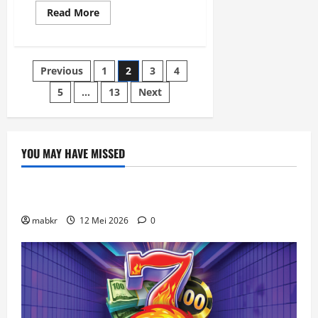
Read
Read More
more
about
Rahasia
Menang
Bermain
Paginasi
Previous
1
2
3
4
Slot
Online
5
…
13
Next
pos
YOU MAY HAVE MISSED
SLOT
How to Find Active Sbobet88 Alternative Links
mabkr
12 Mei 2026
0