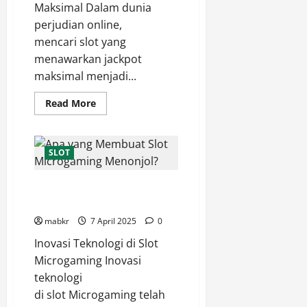
Maksimal Dalam dunia
perjudian online,
mencari slot yang
menawarkan jackpot
maksimal menjadi...
Read
Read More
more
about
Slot
Online
Terbaik
SLOT
dengan
Jackpot
Besar
Apa yang Membuat Slot
Microgaming Menonjol?
mabkr
7 April 2025
0
Inovasi Teknologi di Slot
Microgaming Inovasi
teknologi
di slot Microgaming telah