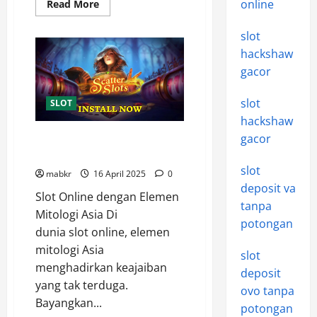
Read
online
Read More
more
about
Mengapa
slot
Slot
Online
hackshaw
Sering
gacor
Menawarkan
Bonus
Harian?
slot
SLOT
hackshaw
Slot Online Bertema Budaya
gacor
Asia yang Populer
slot
mabkr
16 April 2025
0
deposit va
Slot Online dengan Elemen
tanpa
Mitologi Asia Di
potongan
dunia slot online, elemen
mitologi Asia
slot
menghadirkan keajaiban
deposit
yang tak terduga.
ovo tanpa
Bayangkan...
potongan