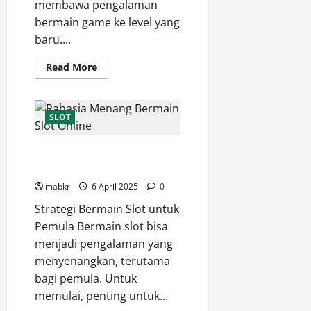
membawa pengalaman
bermain game ke level yang
baru....
Read
Read More
more
about
Apa
yang
Membuat
SLOT
Slot
Microgaming
Menonjol?
Rahasia Menang Bermain Slot
Online
mabkr
6 April 2025
0
Strategi Bermain Slot untuk
Pemula Bermain slot bisa
menjadi pengalaman yang
menyenangkan, terutama
bagi pemula. Untuk
memulai, penting untuk...