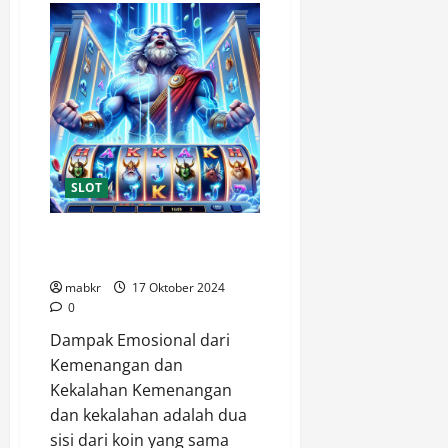
Online
dengan
RTP
di
Atas
98%:
Apakah
Benar
Menguntungkan?
SLOT
Mengapa Slot Online Memiliki
Efek Psikologis yang Kuat?
mabkr
17 Oktober 2024
0
Dampak Emosional dari
Kemenangan dan
Kekalahan Kemenangan
dan kekalahan adalah dua
sisi dari koin yang sama