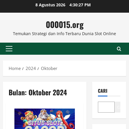
Skip
8 Agustus 2026
4:30:28 PM
to
content
000015.org
Temukan Strategi dan Info Terbaru Dunia Slot Online
Primary
Menu
Home
2024
Oktober
Bulan:
Oktober 2024
CARI
Cari