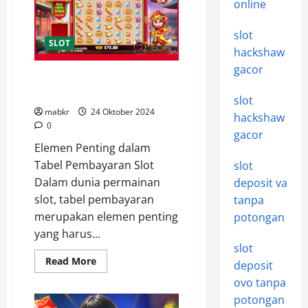
online
Cocok
untuk
Pemain
Pemula
slot
SLOT
hackshaw
gacor
Cara Membaca Tabel
Pembayaran di Slot Online
slot
mabkr
24 Oktober 2024
hackshaw
0
gacor
Elemen Penting dalam
Tabel Pembayaran Slot
slot
Dalam dunia permainan
deposit va
slot, tabel pembayaran
tanpa
merupakan elemen penting
potongan
yang harus...
slot
Read
Read More
deposit
more
about
ovo tanpa
Cara
potongan
Membaca