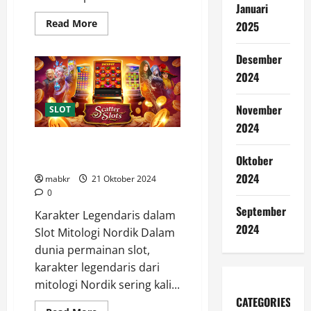
Januari
Read
Read More
2025
more
about
Slot
Desember
Online
Progresif:
2024
Apa
yang
Harus
November
Anda
SLOT
Ketahui
2024
Slot Online Bertema Mitologi
Oktober
Nordik yang Populer
2024
mabkr
21 Oktober 2024
0
September
Karakter Legendaris dalam
2024
Slot Mitologi Nordik Dalam
dunia permainan slot,
karakter legendaris dari
mitologi Nordik sering kali...
CATEGORIES