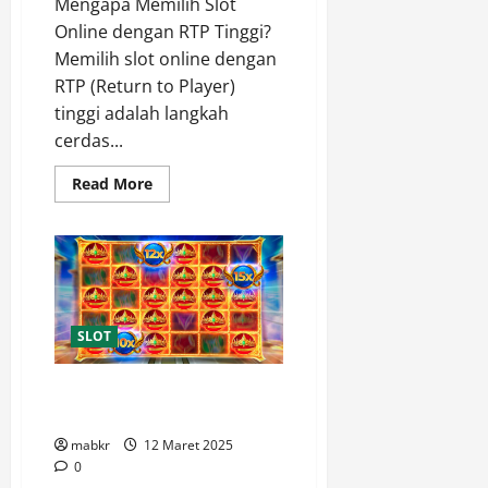
Mengapa Memilih Slot
Online dengan RTP Tinggi?
Memilih slot online dengan
RTP (Return to Player)
tinggi adalah langkah
cerdas...
Read
Read More
more
about
Slot
Online
dengan
RTP
Lebih
dari
98%
SLOT
Slot Online dengan Frekuensi
Kemenangan Tertinggi
mabkr
12 Maret 2025
0