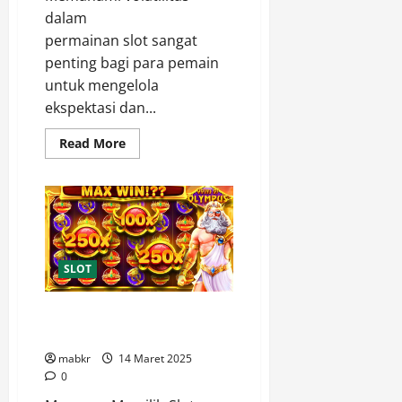
dalam
permainan slot sangat
penting bagi para pemain
untuk mengelola
ekspektasi dan...
Read
Read More
more
about
Tips
Bermain
Slot
Online
untuk
Penggemar
High-
Risk
SLOT
Slot Online dengan RTP Lebih
dari 98%
mabkr
14 Maret 2025
0