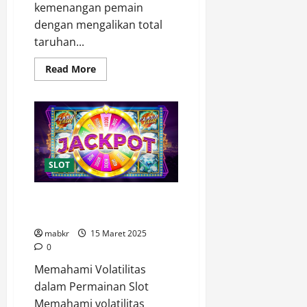
kemenangan pemain
dengan mengalikan total
taruhan...
Read
Read More
more
about
Apa
Itu
Multiplier
dalam
Slot
Online?
SLOT
Tips Bermain Slot Online untuk
Penggemar High-Risk
mabkr
15 Maret 2025
0
Memahami Volatilitas
dalam Permainan Slot
Memahami volatilitas