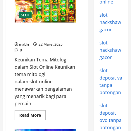
online
Hewan:
Seru
dan
slot
Menguntungkan
SLOT
hackshaw
gacor
Mengapa Slot Online dengan
Tema Mitologi Banyak Dicari?
slot
mabkr
22 Maret 2025
hackshaw
0
gacor
Keunikan Tema Mitologi
dalam Slot Online Keunikan
slot
tema mitologi
deposit va
dalam slot online
tanpa
menawarkan pengalaman
potongan
yang menarik bagi para
pemain....
slot
deposit
Read
Read More
more
ovo tanpa
about
potongan
Mengapa