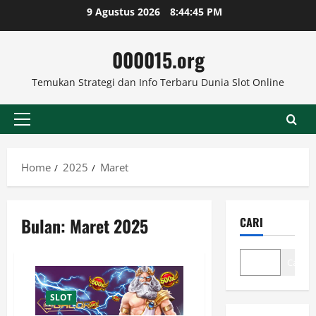
Skip
9 Agustus 2026
8:44:45 PM
to
content
000015.org
Temukan Strategi dan Info Terbaru Dunia Slot Online
Primary
Menu
Home
2025
Maret
Bulan:
Maret 2025
CARI
Cari
SLOT