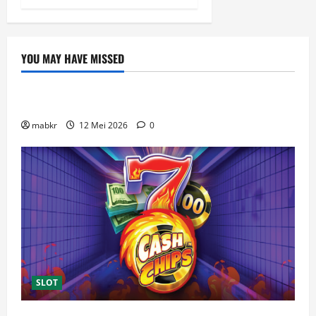
YOU MAY HAVE MISSED
SLOT
How to Find Active Sbobet88 Alternative Links
mabkr
12 Mei 2026
0
SLOT