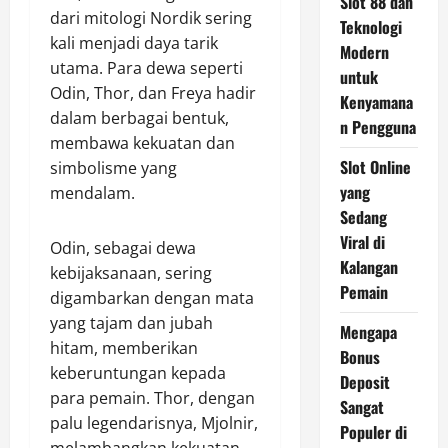
Slot 88 dan
dari mitologi Nordik sering
Teknologi
kali menjadi daya tarik
Modern
utama. Para dewa seperti
untuk
Odin, Thor, dan Freya hadir
Kenyamana
dalam berbagai bentuk,
n Pengguna
membawa kekuatan dan
Slot Online
simbolisme yang
yang
mendalam.
Sedang
Viral di
Odin, sebagai dewa
Kalangan
kebijaksanaan, sering
Pemain
digambarkan dengan mata
yang tajam dan jubah
Mengapa
hitam, memberikan
Bonus
keberuntungan kepada
Deposit
para pemain. Thor, dengan
Sangat
palu legendarisnya, Mjolnir,
Populer di