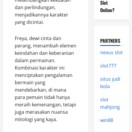
melambangkan kekuatan
Slot
dan perlindungan,
Online?
menjadikannya karakter
yang dicintai.
Freya, dewi cinta dan
PARTNERS
perang, menambah elemen
nexus slot
keindahan dan keberanian
dalam permainan.
slot777
Kombinasi karakter ini
menciptakan pengalaman
situs judi
bermain yang
bola
mendebarkan, di mana
para pemain tidak hanya
slot
meraih kemenangan, tetapi
mahjong
juga merasakan nuansa
mitologi yang kaya.
win88