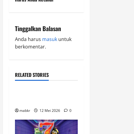
n
a
Tinggalkan Balasan
v
Anda harus
masuk
untuk
i
berkomentar.
g
a
RELATED STORIES
t
SLOT
i
How to Find Active
Sbobet88 Alternative Links
o
mabkr
12 Mei 2026
0
n