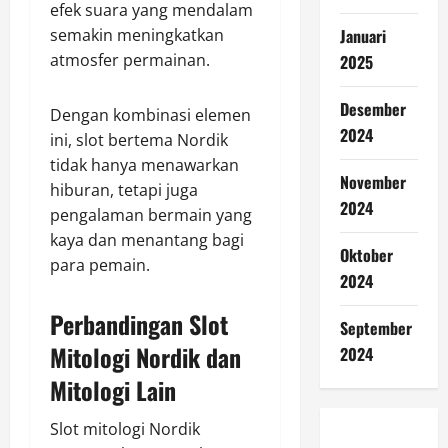
efek suara yang mendalam
Januari
semakin meningkatkan
atmosfer permainan.
2025
Desember
Dengan kombinasi elemen
2024
ini, slot bertema Nordik
tidak hanya menawarkan
November
hiburan, tetapi juga
2024
pengalaman bermain yang
kaya dan menantang bagi
Oktober
para pemain.
2024
Perbandingan Slot
September
Mitologi Nordik dan
2024
Mitologi Lain
Slot mitologi Nordik