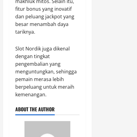
makhluk mitos. Selain itu,
fitur bonus yang inovatif
dan peluang jackpot yang
besar menambah daya
tariknya.
Slot Nordik juga dikenal
dengan tingkat
pengembalian yang
menguntungkan, sehingga
pemain merasa lebih
berpeluang untuk meraih
kemenangan.
ABOUT THE AUTHOR