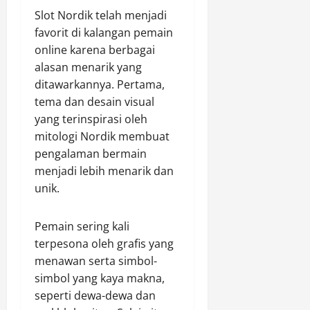
Slot Nordik telah menjadi
favorit di kalangan pemain
online karena berbagai
alasan menarik yang
ditawarkannya. Pertama,
tema dan desain visual
yang terinspirasi oleh
mitologi Nordik membuat
pengalaman bermain
menjadi lebih menarik dan
unik.
Pemain sering kali
terpesona oleh grafis yang
menawan serta simbol-
simbol yang kaya makna,
seperti dewa-dewa dan