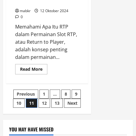
Besar
mabkr
12 Oktober 2024
0
Memahami Apa Itu RTP
dalam Permainan Slot RTP,
atau Return to Player,
adalah konsep penting
dalam permainan...
Read
Read More
more
about
Tips
Memilih
Slot
Paginasi
Previous
1
…
8
9
Online
dengan
RTP
10
11
12
13
Next
pos
Terbaik
untuk
Kemenangan
Besar
YOU MAY HAVE MISSED
SLOT