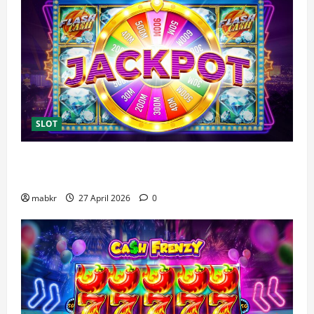
SLOT
Slot 88 dan Teknologi Modern untuk Kenyamanan
Pengguna
mabkr
27 April 2026
0