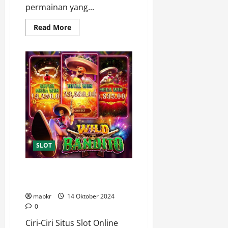
permainan yang...
Read
Read More
more
about
Slot
Online
dengan
Fitur
Hot
Zones:
Bagaimana
Cara
Kerjanya?
SLOT
Cara Menghindari Penipuan di
Situs Slot Online
mabkr
14 Oktober 2024
0
Ciri-Ciri Situs Slot Online