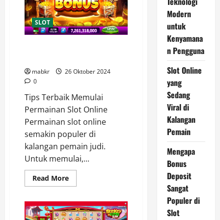
Teknologi
Modern
SLOT
untuk
Kenyamana
Slot Online yang Cocok untuk
n Pengguna
Pemain Pemula
Slot Online
mabkr
26 Oktober 2024
yang
0
Sedang
Tips Terbaik Memulai
Viral di
Permainan Slot Online
Kalangan
Permainan slot online
Pemain
semakin populer di
kalangan pemain judi.
Mengapa
Untuk memulai,...
Bonus
Deposit
Read
Read More
more
Sangat
about
Slot
Populer di
Online
Slot
yang
Cocok