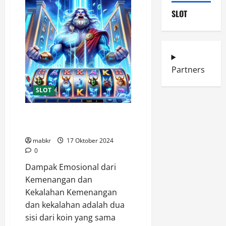
Online
dengan
SLOT
RTP
di
Atas
98%:
Apakah
Benar
Menguntungkan?
Partners
SLOT
Mengapa Slot Online Memiliki
Efek Psikologis yang Kuat?
mabkr
17 Oktober 2024
0
Dampak Emosional dari
Kemenangan dan
Kekalahan Kemenangan
dan kekalahan adalah dua
sisi dari koin yang sama