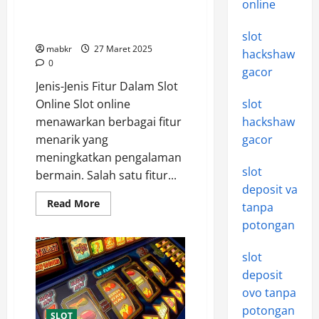
online
Fitur Terbaik di Slot Online: Apa
yang Perlu Diketahui?
slot
mabkr
27 Maret 2025
hackshaw
0
gacor
Jenis-Jenis Fitur Dalam Slot
Online Slot online
slot
menawarkan berbagai fitur
hackshaw
menarik yang
gacor
meningkatkan pengalaman
slot
bermain. Salah satu fitur...
deposit va
Read
Read More
tanpa
more
about
potongan
Fitur
Terbaik
di
slot
Slot
Online:
deposit
Apa
ovo tanpa
yang
Perlu
potongan
Diketahui?
SLOT