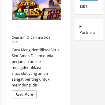
dengan
Tema
SLOT
Mitologi
Banyak
Dicari?
SLOT
Keamanan Bermain Slot Online:
Apa yang Perlu Diketahui?
Partners
mabkr
21 Maret 2025
0
Cara Mengidentifikasi Situs
Slot Aman Dalam dunia
perjudian online,
mengidentifikasi
situs slot yang aman
sangat penting untuk
melindungi diri...
Read
Read More
more
about
Keamanan