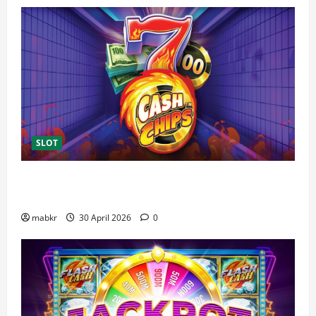
SLOT
Judi Togel Terbaru 2026 dengan Sistem Stabil dan
Profesional
mabkr
30 April 2026
0