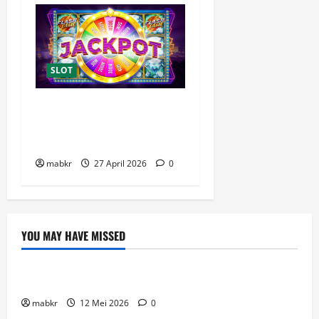
SLOT
Slot 88 dan Teknologi
Modern untuk Kenyamanan
Pengguna
mabkr
27 April 2026
0
YOU MAY HAVE MISSED
SLOT
How to Find Active Sbobet88 Alternative Links
mabkr
12 Mei 2026
0