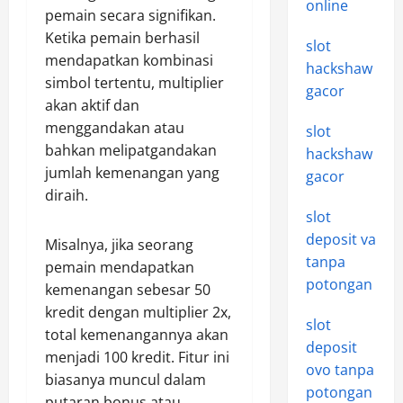
online
pemain secara signifikan.
Ketika pemain berhasil
slot
mendapatkan kombinasi
hackshaw
simbol tertentu, multiplier
gacor
akan aktif dan
menggandakan atau
slot
bahkan melipatgandakan
hackshaw
jumlah kemenangan yang
gacor
diraih.
slot
deposit va
Misalnya, jika seorang
tanpa
pemain mendapatkan
potongan
kemenangan sebesar 50
kredit dengan multiplier 2x,
slot
total kemenangannya akan
deposit
menjadi 100 kredit. Fitur ini
ovo tanpa
biasanya muncul dalam
potongan
putaran bonus atau