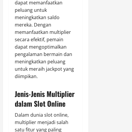
dapat memanfaatkan
peluang untuk
meningkatkan saldo
mereka. Dengan
memanfaatkan multiplier
secara efektif, pemain
dapat mengoptimalkan
pengalaman bermain dan
meningkatkan peluang
untuk meraih jackpot yang
diimpikan.
Jenis-Jenis Multiplier
dalam Slot Online
Dalam dunia slot online,
multiplier menjadi salah
satu fitur yang paling