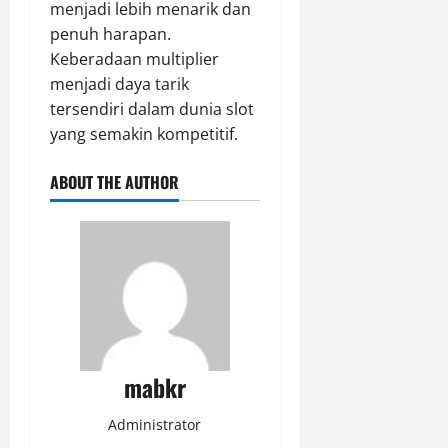
menjadi lebih menarik dan
penuh harapan.
Keberadaan multiplier
menjadi daya tarik
tersendiri dalam dunia slot
yang semakin kompetitif.
ABOUT THE AUTHOR
mabkr
Administrator