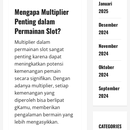
Januari
Mengapa Multiplier
2025
Penting dalam
Desember
Permainan Slot?
2024
Multiplier dalam
November
permainan slot sangat
2024
penting karena dapat
meningkatkan potensi
Oktober
kemenangan pemain
2024
secara signifikan. Dengan
adanya multiplier, setiap
September
kemenangan yang
2024
diperoleh bisa berlipat
gKamu, memberikan
pengalaman bermain yang
lebih mengasyikkan.
CATEGORIES