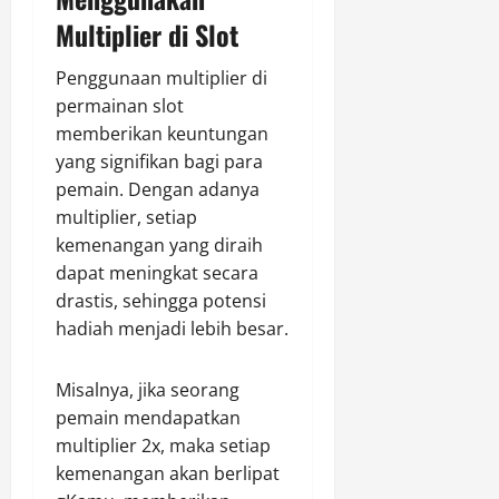
Multiplier di Slot
Penggunaan multiplier di
permainan slot
memberikan keuntungan
yang signifikan bagi para
pemain. Dengan adanya
multiplier, setiap
kemenangan yang diraih
dapat meningkat secara
drastis, sehingga potensi
hadiah menjadi lebih besar.
Misalnya, jika seorang
pemain mendapatkan
multiplier 2x, maka setiap
kemenangan akan berlipat