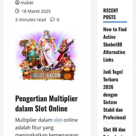
mabkr
RECENT
18 Maret 2025
POSTS
3 minutes read
0
How to Find
Active
Sbobet88
Alternative
Links
Judi Togel
Terbaru
2026
dengan
Pengertian Multiplier
Sistem
dalam Slot Online
Stabil dan
Profesional
Multiplier dalam
slot
online
adalah fitur yang
Slot 88 dan
meningkatkan kemenangan