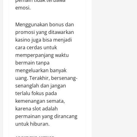
emosi.
Menggunakan bonus dan
promosi yang ditawarkan
kasino juga bisa menjadi
cara cerdas untuk
memperpanjang waktu
bermain tanpa
mengeluarkan banyak
uang. Terakhir, bersenang-
senanglah dan jangan
terlalu fokus pada
kemenangan semata,
karena slot adalah
permainan yang dirancang
untuk hiburan.