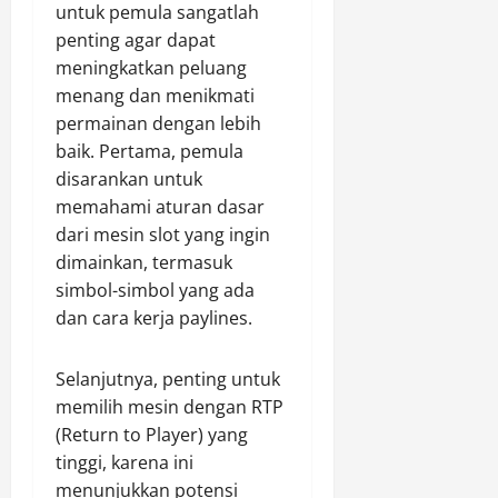
untuk pemula sangatlah
penting agar dapat
meningkatkan peluang
menang dan menikmati
permainan dengan lebih
baik. Pertama, pemula
disarankan untuk
memahami aturan dasar
dari mesin slot yang ingin
dimainkan, termasuk
simbol-simbol yang ada
dan cara kerja paylines.
Selanjutnya, penting untuk
memilih mesin dengan RTP
(Return to Player) yang
tinggi, karena ini
menunjukkan potensi