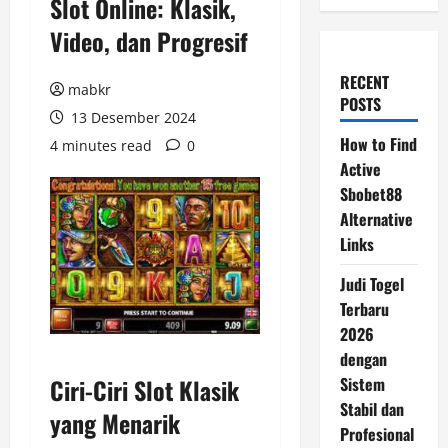
Slot Online: Klasik,
Video, dan Progresif
RECENT
mabkr
POSTS
13 Desember 2024
How to Find
4 minutes read
0
Active
Sbobet88
Alternative
Links
Judi Togel
Terbaru
2026
dengan
Ciri-Ciri Slot Klasik
Sistem
Stabil dan
yang Menarik
Profesional