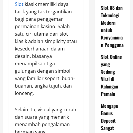
Slot
klasik memiliki daya
Slot 88 dan
tarik yang tak tergantikan
Teknologi
bagi para penggemar
Modern
permainan kasino. Salah
untuk
satu ciri utama dari slot
Kenyamana
klasik adalah simplicity atau
n Pengguna
kesederhanaan dalam
desain, biasanya
Slot Online
menampilkan tiga
yang
gulungan dengan simbol
Sedang
yang familiar seperti buah-
Viral di
buahan, angka tujuh, dan
Kalangan
lonceng.
Pemain
Mengapa
Selain itu, visual yang cerah
Bonus
dan suara yang menarik
Deposit
menambah pengalaman
Sangat
bermain yang