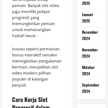
2025
pemain. Banyak slot video
juga memiliki jackpot
Januari
progresif, yang
2025
memungkinkan pemain
untuk memenangkan
Desember
hadiah besar.
2024
Inovasi seperti permainan
November
bonus interaktif semakin
2024
meningkatkan pengalaman
bermain, menjadikan slot
Oktober
video modern pilihan
2024
populer di kalangan
September
penjudi.
2024
Cara Kerja Slot
Progresif dalam