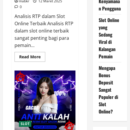
Kenyamana
mabkr
12 Maret 2025
0
n Pengguna
Analisis RTP dalam Slot
Slot Online
Online Terbaik Analisis RTP
yang
dalam slot online terbaik
Sedang
sangat penting bagi para
Viral di
pemain...
Kalangan
Pemain
Read
Read More
more
about
Mengapa
Slot
Online
Bonus
dengan
Frekuensi
Deposit
Kemenangan
Tertinggi
Sangat
Populer di
Slot
Online?
SLOT