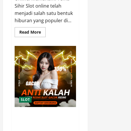
Sihir Slot online telah
menjadi salah satu bentuk
hiburan yang populer di...
Read
Read More
more
about
Slot
Online
Bertema
Sihir
dan
Fantasi:
Permainan
dengan
Efek
Ajaib
SLOT
Mengapa Slot Online Menjadi
Salah Satu Game Paling
Beragam?