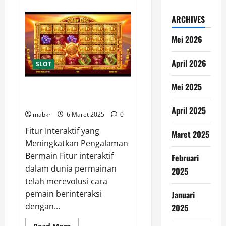
about
Kenapa
Slot
ARCHIVES
Online
Lebih
Populer
Mei 2026
Dibandingkan
Judi
Lain?
April 2026
SLOT
Mei 2025
Fitur Baru di Slot Online Tahun
2025
April 2025
mabkr
6 Maret 2025
0
Fitur Interaktif yang
Maret 2025
Meningkatkan Pengalaman
Bermain Fitur interaktif
Februari
dalam dunia permainan
2025
telah merevolusi cara
pemain berinteraksi
Januari
dengan...
2025
Read