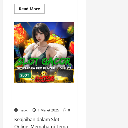
Read
Read More
more
about
Slot
Online
Progresif
vs
Slot
Klasik:
Mana
yang
Lebih
Menguntungkan?
SLOT
Slot Online Bertema Sihir dan
Fantasi: Permainan dengan Efek
Ajaib
mabkr
1 Maret 2025
0
Keajaiban dalam Slot
Online: Memahami Tema