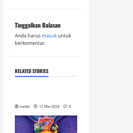
n
a
Tinggalkan Balasan
v
Anda harus
masuk
untuk
berkomentar.
i
g
a
RELATED STORIES
SLOT
t
How to Find Active
i
Sbobet88 Alternative Links
mabkr
12 Mei 2026
0
o
n