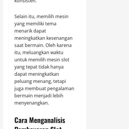
konsisten.
Selain itu, memilih mesin
yang memiliki tema
menarik dapat
meningkatkan kesenangan
saat bermain. Oleh karena
itu, meluangkan waktu
untuk memilih mesin slot
yang tepat tidak hanya
dapat meningkatkan
peluang menang, tetapi
juga membuat pengalaman
bermain menjadi lebih
menyenangkan.
Cara Menganalisis