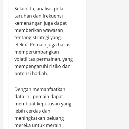
Selain itu, analisis pola
taruhan dan frekuensi
kemenangan juga dapat
memberikan wawasan
tentang strategi yang
efektif. Pemain juga harus
mempertimbangkan
volatilitas permainan, yang
mempengaruhi risiko dan
potensi hadiah.
Dengan memanfaatkan
data ini, pemain dapat
membuat keputusan yang
lebih cerdas dan
meningkatkan peluang
mereka untuk meraih