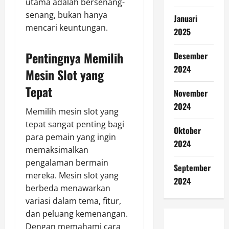
utama adalah bersenang-
senang, bukan hanya
Januari
mencari keuntungan.
2025
Pentingnya Memilih
Desember
2024
Mesin Slot yang
Tepat
November
2024
Memilih mesin slot yang
tepat sangat penting bagi
Oktober
para pemain yang ingin
2024
memaksimalkan
pengalaman bermain
September
mereka. Mesin slot yang
2024
berbeda menawarkan
variasi dalam tema, fitur,
dan peluang kemenangan.
Dengan memahami cara