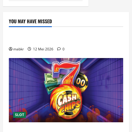
YOU MAY HAVE MISSED
SLOT
How to Find Active Sbobet88 Alternative Links
mabkr
12 Mei 2026
0
SLOT
Judi Togel Terbaru 2026 dengan Sistem Stabil dan