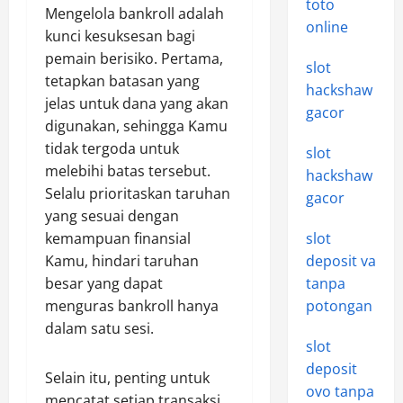
toto
Mengelola bankroll adalah
online
kunci kesuksesan bagi
pemain berisiko. Pertama,
slot
tetapkan batasan yang
hackshaw
jelas untuk dana yang akan
gacor
digunakan, sehingga Kamu
tidak tergoda untuk
slot
melebihi batas tersebut.
hackshaw
Selalu prioritaskan taruhan
gacor
yang sesuai dengan
kemampuan finansial
slot
Kamu, hindari taruhan
deposit va
besar yang dapat
tanpa
menguras bankroll hanya
potongan
dalam satu sesi.
slot
deposit
Selain itu, penting untuk
ovo tanpa
mencatat setiap transaksi,