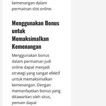
kemenangan dalam
permainan slot online.
Menggunakan Bonus
untuk
Memaksimalkan
Kemenangan
Menggunakan bonus
dalam permainan judi
online dapat menjadi
strategi yang sangat efektif
untuk memaksimalkan
kemenangan. Dengan
memanfaatkan bonus yang
ditawarkan oleh situs,
pemain dapat