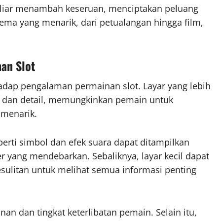
ol liar menambah keseruan, menciptakan peluang
ema yang menarik, dari petualangan hingga film,
an Slot
hadap pengalaman permainan slot. Layar yang lebih
as dan detail, memungkinkan pemain untuk
 menarik.
erti simbol dan efek suara dapat ditampilkan
yang mendebarkan. Sebaliknya, layar kecil dapat
litan untuk melihat semua informasi penting
n dan tingkat keterlibatan pemain. Selain itu,