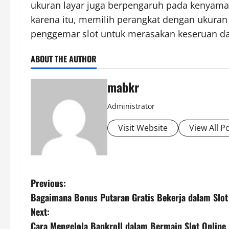
ukuran layar juga berpengaruh pada kenyama
karena itu, memilih perangkat dengan ukuran 
penggemar slot untuk merasakan keseruan dan
ABOUT THE AUTHOR
mabkr
Administrator
Visit Website
View All P
P
Previous:
Bagaimana Bonus Putaran Gratis Bekerja dalam Slot
o
Next:
s
Cara Mengelola Bankroll dalam Bermain Slot Online