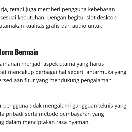
inerja, tetapi juga memberi pengguna kebebasan
esuai kebutuhan. Dengan begitu, slot desktop
utamakan kualitas grafis dan audio untuk
tform Bermain
nyamanan menjadi aspek utama yang harus
at mencakup berbagai hal seperti antarmuka yang
tersediaan fitur yang mendukung pengalaman
agar pengguna tidak mengalami gangguan teknis yang
a pribadi serta metode pembayaran yang
ing dalam menciptakan rasa nyaman.