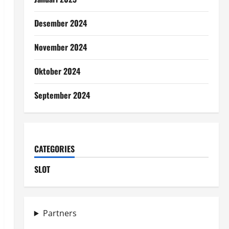
Desember 2024
November 2024
Oktober 2024
September 2024
CATEGORIES
SLOT
Partners